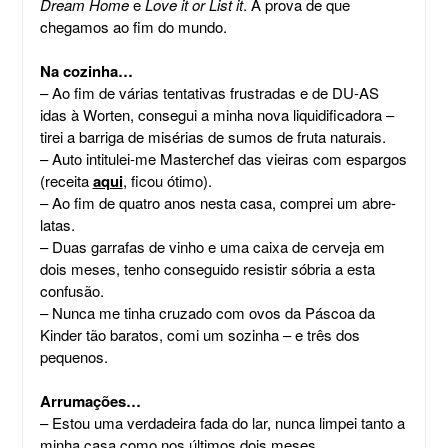
Dream Home
e
Love it or List it
. A prova de que
chegamos ao fim do mundo.
Na cozinha…
– Ao fim de várias tentativas frustradas e de DU-AS
idas à Worten, consegui a minha nova liquidificadora –
tirei a barriga de misérias de sumos de fruta naturais.
– Auto intitulei-me Masterchef das vieiras com espargos
(receita
aqui
, ficou ótimo).
– Ao fim de quatro anos nesta casa, comprei um abre-
latas.
– Duas garrafas de vinho e uma caixa de cerveja em
dois meses, tenho conseguido resistir sóbria a esta
confusão.
– Nunca me tinha cruzado com ovos da Páscoa da
Kinder tão baratos, comi um sozinha – e três dos
pequenos.
Arrumações…
– Estou uma verdadeira fada do lar, nunca limpei tanto a
minha casa como nos últimos dois meses.