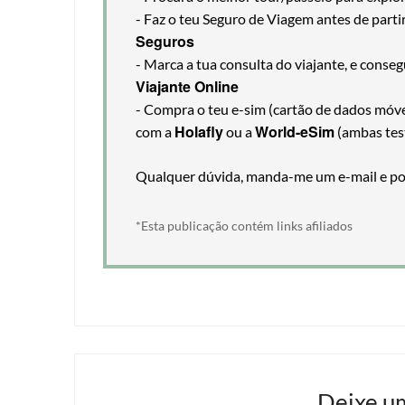
- Faz o teu Seguro de Viagem antes de part
Seguros
- Marca a tua consulta do viajante, e cons
Viajante Online
- Compra o teu e-sim (cartão de dados móveis
Holafly
World-eSim
com a
ou a
(ambas tes
Qualquer dúvida, manda-me um e-mail e pos
*Esta publicação contém links afiliados
Deixe u