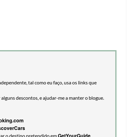
ndependente, tal como eu faço, usa os links que
r alguns descontos, e ajudar-me a manter o blogue.
oking.com
scoverCars
GetYourGuide
rar o destino pretendido em