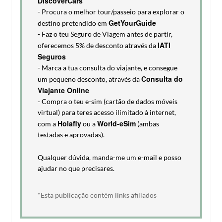
DiscoverCars
- Procura o melhor tour/passeio para explorar o
GetYourGuide
destino pretendido em
- Faz o teu Seguro de Viagem antes de partir,
IATI
oferecemos 5% de desconto através da
Seguros
- Marca a tua consulta do viajante, e consegue
Consulta do
um pequeno desconto, através da
Viajante Online
- Compra o teu e-sim (cartão de dados móveis
virtual) para teres acesso ilimitado à internet,
Holafly
World-eSim
com a
ou a
(ambas
testadas e aprovadas).
Qualquer dúvida, manda-me um e-mail e posso
ajudar no que precisares.
*Esta publicação contém links afiliados