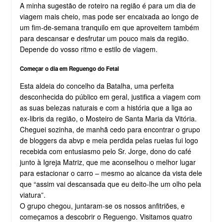
A minha sugestão de roteiro na região é para um dia de
viagem mais cheio, mas pode ser encaixada ao longo de
um fim-de-semana tranquilo em que aproveitem também
para descansar e desfrutar um pouco mais da região.
Depende do vosso ritmo e estilo de viagem.
Começar o dia em Reguengo do Fetal
Esta aldeia do concelho da Batalha, uma perfeita
desconhecida do público em geral, justifica a viagem com
as suas belezas naturais e com a história que a liga ao
ex-libris da região, o Mosteiro de Santa Maria da Vitória.
Cheguei sozinha, de manhã cedo para encontrar o grupo
de bloggers da abvp e meia perdida pelas ruelas fui logo
recebida com entusiasmo pelo Sr. Jorge, dono do café
junto à Igreja Matriz, que me aconselhou o melhor lugar
para estacionar o carro – mesmo ao alcance da vista dele
que “assim vai descansada que eu deito-lhe um olho pela
viatura”.
O grupo chegou, juntaram-se os nossos anfitriões, e
começamos a descobrir o Reguengo. Visitamos quatro