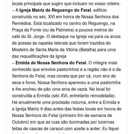
locais principais que sugiro que incluam no vosso roteiro:
– A
Igreja Matriz de Reguengo do Fetal
, edifício
construído no séc. XVI em honra de Nossa Senhora dos
Remédios. Está localizado no centro do Reguengo, na
Praça da Fonte (ou da Palmeira) a poucos metros do
café do Sr. Jorge. O destaque na Igreja vai para os arcos
de acesso às capelas laterais que foram trazidos do
Mosteiro de Santa Maria da Vitória (Batalha) para uma
das requalificações da Igreja
–
Ermida de Nossa Senhora do Fetal
. O milagre mais
conhecido que envolve pastorinhos e a região não é o da
Senhora do Fetal, mas consta que por cá, num ano de
seca e fome, Nossa Senhora apareceu a uma pastorinha
e lhe encheu de pão uma arca de vazia. No local foi
construída a Ermida (séc XVI, entretanto remodelada).
Há anualmente uma procissão noturna, entre a Ermida e
a Igreja Matriz 9 dias antes das festas locais em honra de
Nossa Senhora do Fetal (primeiro fim-de-semana de
Outubro) em que as ruas são iluminadas por lucernas
feitas de cascas de caracol com azeite a arder. Eu fiquei