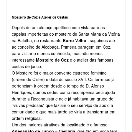
Mosteiro de Coz e Atelier de Cestas
Depois de um almoço apetitoso com vista para as
capelas imperfeitas do mosteiro de Santa Maria da Vitória
na Batalha, no restaurante
Burro Velho
, seguimos até
ao concelho de Alcobaça. Primeira paragem em Coz,
para visitar o menos conhecido, mas não menos
interessante
Mosteiro de Coz
e o atelier das famosas
cestas de junco.
O Mosteiro foi o maior convento cistrence feminino
(ordem de Cister) e data do século XVII. Os terrenos já
pertenciam à ordem desde o tempo de D. Afonso
Henriques, que os cedeu como recompensa pela ajuda
durante a Reconquista e nele já habitava um grupo de
“viúvas piedosas” que faziam o seu serviço de apoio à
comunidade e que mais tarde se viria a transformar em
ordem religiosa.
Um dos maiores atrativos da localidade é o famoso
Artesanato de Junco – Cestaria
, que tão em voga tem