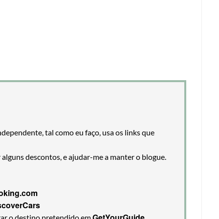
ndependente, tal como eu faço, usa os links que
r alguns descontos, e ajudar-me a manter o blogue.
oking.com
scoverCars
GetYourGuide
rar o destino pretendido em