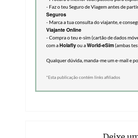
- Faz o teu Seguro de Viagem antes de part
Seguros
- Marca a tua consulta do viajante, e cons
Viajante Online
- Compra o teu e-sim (cartão de dados móveis
Holafly
World-eSim
com a
ou a
(ambas tes
Qualquer dúvida, manda-me um e-mail e pos
*Esta publicação contém links afiliados
Deixe u