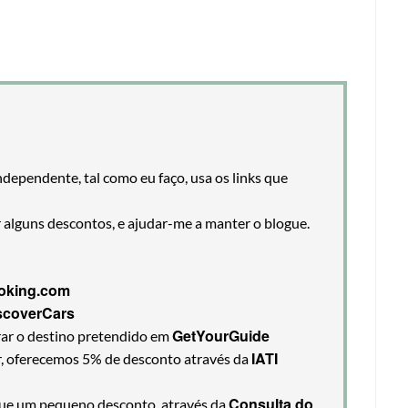
ndependente, tal como eu faço, usa os links que
r alguns descontos, e ajudar-me a manter o blogue.
oking.com
scoverCars
GetYourGuide
rar o destino pretendido em
IATI
ir, oferecemos 5% de desconto através da
Consulta do
egue um pequeno desconto, através da