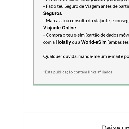
- Faz o teu Seguro de Viagem antes de part
Seguros
- Marca a tua consulta do viajante, e cons
Viajante Online
- Compra o teu e-sim (cartão de dados móveis
Holafly
World-eSim
com a
ou a
(ambas tes
Qualquer dúvida, manda-me um e-mail e pos
*Esta publicação contém links afiliados
Deixe u