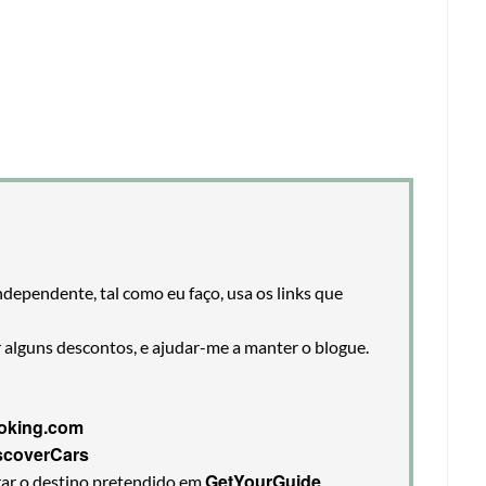
ndependente, tal como eu faço, usa os links que
r alguns descontos, e ajudar-me a manter o blogue.
oking.com
scoverCars
GetYourGuide
rar o destino pretendido em