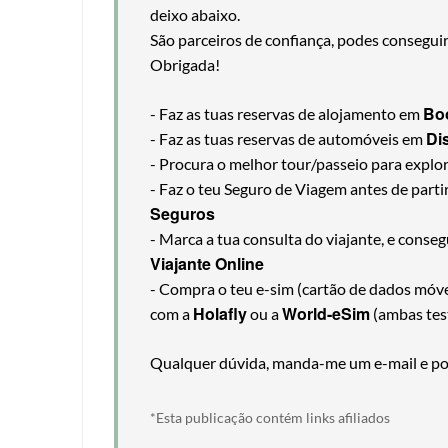
deixo abaixo.
São parceiros de confiança, podes consegui
Obrigada!
Bo
- Faz as tuas reservas de alojamento em
Di
- Faz as tuas reservas de automóveis em
- Procura o melhor tour/passeio para explo
- Faz o teu Seguro de Viagem antes de part
Seguros
- Marca a tua consulta do viajante, e cons
Viajante Online
- Compra o teu e-sim (cartão de dados móveis
Holafly
World-eSim
com a
ou a
(ambas tes
Qualquer dúvida, manda-me um e-mail e pos
*Esta publicação contém links afiliados