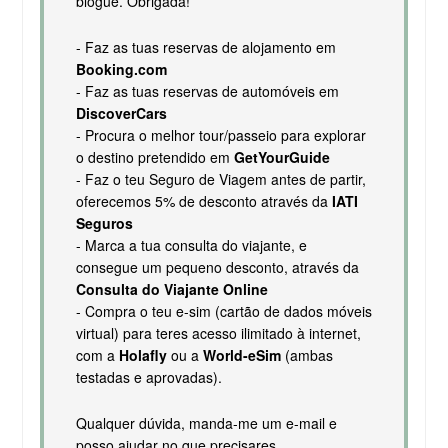
blogue. Obrigada!
- Faz as tuas reservas de alojamento em
Booking.com
- Faz as tuas reservas de automóveis em
DiscoverCars
- Procura o melhor tour/passeio para explorar
o destino pretendido em
GetYourGuide
- Faz o teu Seguro de Viagem antes de partir,
oferecemos 5% de desconto através da
IATI
Seguros
- Marca a tua consulta do viajante, e
consegue um pequeno desconto, através da
Consulta do Viajante Online
- Compra o teu e-sim (cartão de dados móveis
virtual) para teres acesso ilimitado à internet,
com a
Holafly
ou a
World-eSim
(ambas
testadas e aprovadas).
Qualquer dúvida, manda-me um e-mail e
posso ajudar no que precisares.