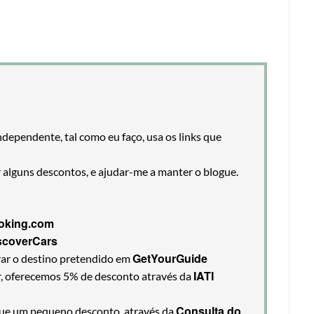
ndependente, tal como eu faço, usa os links que
r alguns descontos, e ajudar-me a manter o blogue.
oking.com
scoverCars
GetYourGuide
rar o destino pretendido em
IATI
ir, oferecemos 5% de desconto através da
Consulta do
egue um pequeno desconto, através da