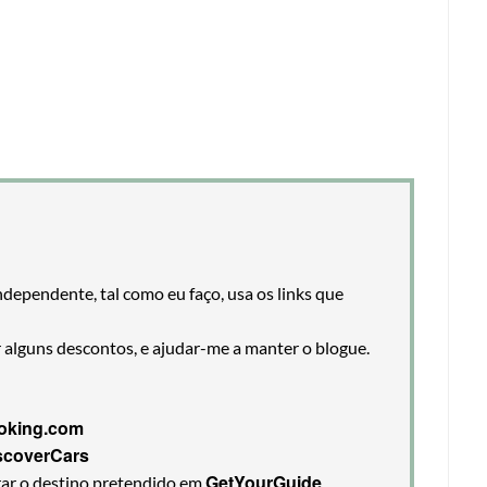
ndependente, tal como eu faço, usa os links que
r alguns descontos, e ajudar-me a manter o blogue.
oking.com
scoverCars
GetYourGuide
rar o destino pretendido em