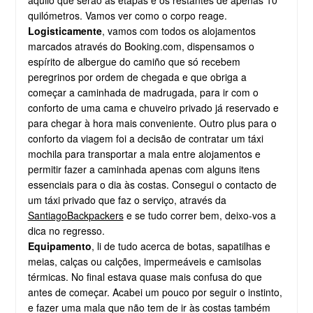
aquilo que serão as etapas e os restantes de apenas 10
quilómetros. Vamos ver como o corpo reage.
Logisticamente
, vamos com todos os alojamentos
marcados através do Booking.com, dispensamos o
espírito de albergue do camiño que só recebem
peregrinos por ordem de chegada e que obriga a
começar a caminhada de madrugada, para ir com o
conforto de uma cama e chuveiro privado já reservado e
para chegar à hora mais conveniente. Outro plus para o
conforto da viagem foi a decisão de contratar um táxi
mochila para transportar a mala entre alojamentos e
permitir fazer a caminhada apenas com alguns itens
essenciais para o dia às costas. Consegui o contacto de
um táxi privado que faz o serviço, através da
SantiagoBackpackers
e se tudo correr bem, deixo-vos a
dica no regresso.
Equipamento
, li de tudo acerca de botas, sapatilhas e
meias, calças ou calções, impermeáveis e camisolas
térmicas. No final estava quase mais confusa do que
antes de começar. Acabei um pouco por seguir o instinto,
e fazer uma mala que não tem de ir às costas também