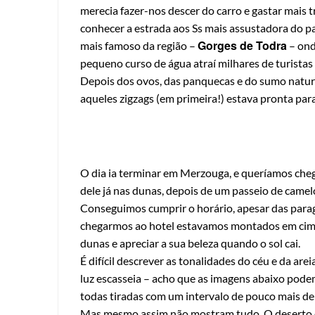
merecia fazer-nos descer do carro e gastar mais t
conhecer a estrada aos Ss mais assustadora do p
Gorges de Todra
mais famoso da região –
– ond
pequeno curso de água atraí milhares de turistas
Depois dos ovos, das panquecas e do sumo natura
aqueles zigzags (em primeira!) estava pronta par
O dia ia terminar em Merzouga, e queríamos chega
dele já nas dunas, depois de um passeio de camel
Conseguimos cumprir o horário, apesar das para
chegarmos ao hotel estavamos montados em cima 
dunas e apreciar a sua beleza quando o sol cai.
É difícil descrever as tonalidades do céu e da ar
luz escasseia – acho que as imagens abaixo pode
todas tiradas com um intervalo de pouco mais de
Mas mesmo assim não mostram tudo. O deserto é 