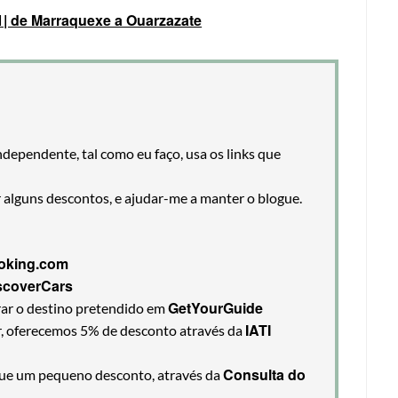
 1| de Marraquexe a Ouarzazate
ndependente, tal como eu faço, usa os links que
r alguns descontos, e ajudar-me a manter o blogue.
oking.com
scoverCars
GetYourGuide
rar o destino pretendido em
IATI
ir, oferecemos 5% de desconto através da
Consulta do
egue um pequeno desconto, através da