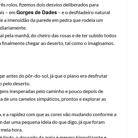
rês rolos, fizemos dois desvios deliberados para
Gorges de Dades
aís – em
– e o desfiladeiro natural
e a imensidão da parede em pedra que rodeia um
 diariamente.
l pela manhã, do cheiro das rosas e de ter subido todos
a finalmente chegar ao deserto, tal como o imaginamos.
r antes do pôr-do-sol, já que o plano era desfrutar
o pelo deserto.
gens inesperadas pelo caminho e pouco depois de
de uns camelos simpáticos, prontos e explorar as
eia, e a rapidez com que as cores vão mudando conforme a
m dar uma pequena ideia do que digo, já que foram
 meia hora.
lindo, o dourado da areia é mesmo hipnotizante e