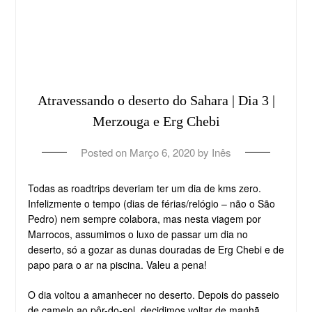
Atravessando o deserto do Sahara | Dia 3 |
Merzouga e Erg Chebi
Posted on
Março 6, 2020
by
Inês
Todas as roadtrips deveriam ter um dia de kms zero.
Infelizmente o tempo (dias de férias/relógio – não o São
Pedro) nem sempre colabora, mas nesta viagem por
Marrocos, assumimos o luxo de passar um dia no
deserto, só a gozar as dunas douradas de Erg Chebi e de
papo para o ar na piscina. Valeu a pena!
O dia voltou a amanhecer no deserto. Depois do passeio
de camelo ao pôr-do-sol, decidimos voltar de manhã