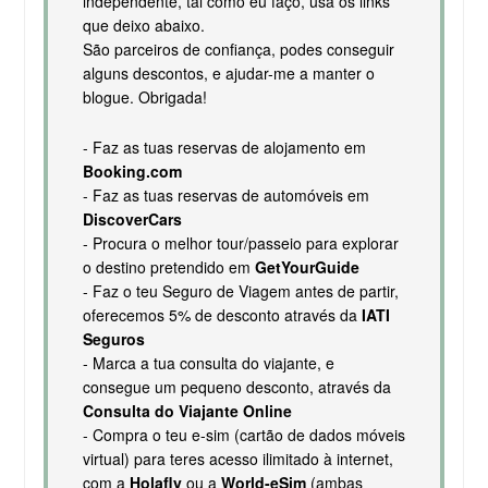
independente, tal como eu faço, usa os links
que deixo abaixo.
São parceiros de confiança, podes conseguir
alguns descontos, e ajudar-me a manter o
blogue. Obrigada!
- Faz as tuas reservas de alojamento em
Booking.com
- Faz as tuas reservas de automóveis em
DiscoverCars
- Procura o melhor tour/passeio para explorar
o destino pretendido em
GetYourGuide
- Faz o teu Seguro de Viagem antes de partir,
oferecemos 5% de desconto através da
IATI
Seguros
- Marca a tua consulta do viajante, e
consegue um pequeno desconto, através da
Consulta do Viajante Online
- Compra o teu e-sim (cartão de dados móveis
virtual) para teres acesso ilimitado à internet,
com a
Holafly
ou a
World-eSim
(ambas