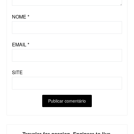
NOME
*
EMAIL
*
SITE
ALTERNATIVE:
Traveler for passion. Engineer to live.