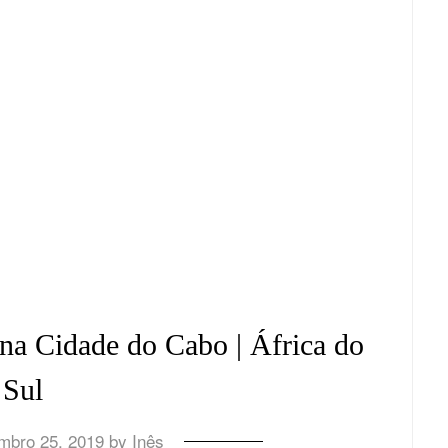
 na Cidade do Cabo | África do
Sul
mbro 25, 2019
by
Inês