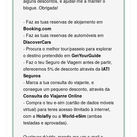
alguns descontos, e ajudar-me a manter o
blogue. Obrigada!
- Faz as tuas reservas de alojamento em
Booking.com
- Faz as tuas reservas de automóveis em
DiscoverCars
- Procura o melhor tour/passeio para explorar
o destino pretendido em
GetYourGuide
- Faz o teu Seguro de Viagem antes de partir,
oferecemos 5% de desconto através da
IATI
Seguros
- Marca a tua consulta do viajante, e
consegue um pequeno desconto, através da
Consulta do Viajante Online
- Compra o teu e-sim (cartão de dados móveis
virtual) para teres acesso ilimitado à internet,
com a
Holafly
ou a
World-eSim
(ambas
testadas e aprovadas).
Qualquer dúvida, manda-me um e-mail e