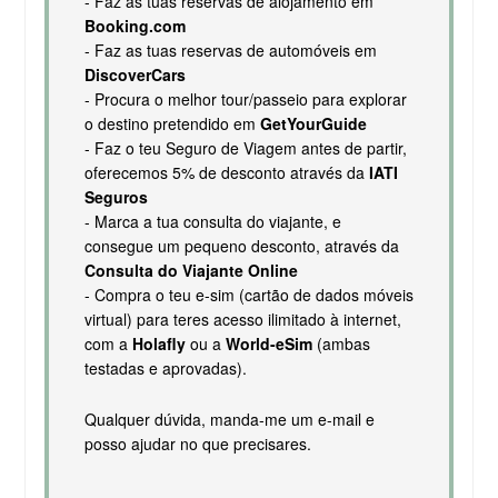
- Faz as tuas reservas de alojamento em
Booking.com
- Faz as tuas reservas de automóveis em
DiscoverCars
- Procura o melhor tour/passeio para explorar
o destino pretendido em
GetYourGuide
- Faz o teu Seguro de Viagem antes de partir,
oferecemos 5% de desconto através da
IATI
Seguros
- Marca a tua consulta do viajante, e
consegue um pequeno desconto, através da
Consulta do Viajante Online
- Compra o teu e-sim (cartão de dados móveis
virtual) para teres acesso ilimitado à internet,
com a
Holafly
ou a
World-eSim
(ambas
testadas e aprovadas).
Qualquer dúvida, manda-me um e-mail e
posso ajudar no que precisares.