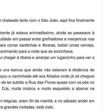
 chateado tanto com o São João, aqui fica finalmente
.
biente já estava animadíssimo, ainda se passeava à
iculdade em passar entre grelhadores e manjericos nas
para comer sardinhas e fêveras, beber umas cerveja,
r animando para a noite que se avizinhava.
 chegar à ribeira e arranjar um lugarzinho para ver o
e uns barcos que ainda não estavam à distância de
meçou a caminhada até aos Aliados onde já só cheguei
s de ter subido a Rua das Flores quase com os pés no
 DJs, muita música e muito esqueleto a abanar na
rem tréguas, eram 5h da manhã, e no sábado andei em
a grandes noitadas, está visto.