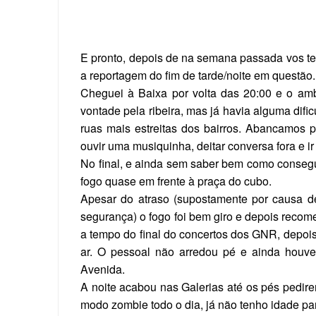
E pronto, depois de na semana passada vos ter
a reportagem do fim de tarde/noite em questão
Cheguei à Baixa por volta das 20:00 e o am
vontade pela ribeira, mas já havia alguma dif
ruas mais estreitas dos bairros. Abancamos 
ouvir uma musiquinha, deitar conversa fora e i
No final, e ainda sem saber bem como consegui
fogo quase em frente à praça do cubo.
Apesar do atraso (supostamente por causa d
segurança) o fogo foi bem giro e depois reco
a tempo do final do concertos dos GNR, depoi
ar. O pessoal não arredou pé e ainda houve
Avenida.
A noite acabou nas Galerias até os pés pedi
modo zombie todo o dia, já não tenho idade par