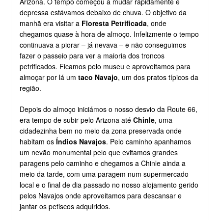
Arizona. O tempo começou a mudar rapidamente e
depressa estávamos debaixo de chuva. O objetivo da
manhã era visitar a
Floresta Petrificada
, onde
chegamos quase à hora de almoço. Infelizmente o tempo
continuava a piorar – já nevava – e não conseguimos
fazer o passeio para ver a maioria dos troncos
petrificados. Ficamos pelo museu e aproveitamos para
almoçar por lá um
taco Navajo
, um dos pratos típicos da
região.
Depois do almoço iniciámos o nosso desvio da Route 66,
era tempo de subir pelo Arizona até
Chinle
, uma
cidadezinha bem no meio da zona preservada onde
habitam os
Índios Navajos
. Pelo caminho apanhamos
um nevão monumental pelo que evitamos grandes
paragens pelo caminho e chegamos a Chinle ainda a
meio da tarde, com uma paragem num supermercado
local e o final de dia passado no nosso alojamento gerido
pelos Navajos onde aproveitamos para descansar e
jantar os petiscos adquiridos.