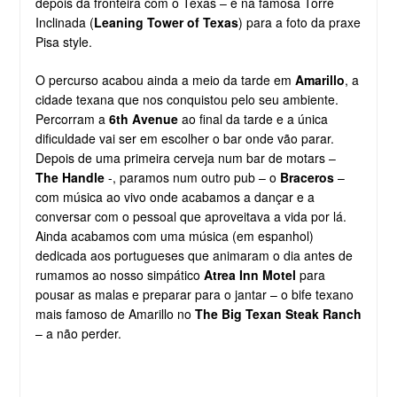
depois da fronteira com o Texas – e na famosa Torre
Inclinada (
Leaning Tower of Texas
) para a foto da praxe
Pisa style.
O percurso acabou ainda a meio da tarde em
Amarillo
, a
cidade texana que nos conquistou pelo seu ambiente.
Percorram a
6th Avenue
ao final da tarde e a única
dificuldade vai ser em escolher o bar onde vão parar.
Depois de uma primeira cerveja num bar de motars –
The Handle
-, paramos num outro pub – o
Braceros
–
com música ao vivo onde acabamos a dançar e a
conversar com o pessoal que aproveitava a vida por lá.
Ainda acabamos com uma música (em espanhol)
dedicada aos portugueses que animaram o dia antes de
rumamos ao nosso simpático
Atrea Inn Motel
para
pousar as malas e preparar para o jantar – o bife texano
mais famoso de Amarillo no
The Big Texan Steak Ranch
– a não perder.