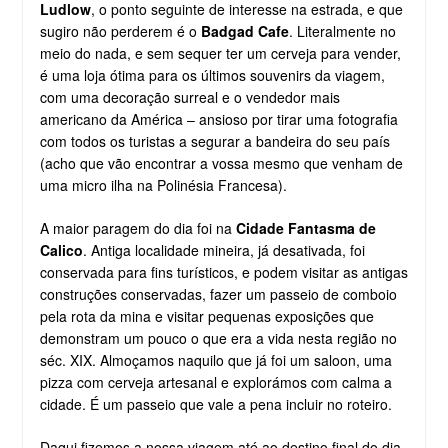
Ludlow
, o ponto seguinte de interesse na estrada, e que
sugiro não perderem é o
Badgad Cafe
. Literalmente no
meio do nada, e sem sequer ter um cerveja para vender,
é uma loja ótima para os últimos souvenirs da viagem,
com uma decoração surreal e o vendedor mais
americano da América – ansioso por tirar uma fotografia
com todos os turistas a segurar a bandeira do seu país
(acho que vão encontrar a vossa mesmo que venham de
uma micro ilha na Polinésia Francesa).
A maior paragem do dia foi na
Cidade Fantasma de
Calico
. Antiga localidade mineira, já desativada, foi
conservada para fins turísticos, e podem visitar as antigas
construções conservadas, fazer um passeio de comboio
pela rota da mina e visitar pequenas exposições que
demonstram um pouco o que era a vida nesta região no
séc. XIX. Almoçamos naquilo que já foi um saloon, uma
pizza com cerveja artesanal e explorámos com calma a
cidade. É um passeio que vale a pena incluir no roteiro.
Daqui fizemos a nossa viagem até ao destino final do dia,