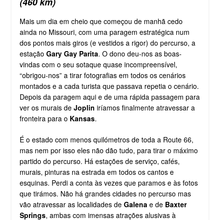
(460 km)
Mais um dia em cheio que começou de manhã cedo
ainda no Missouri, com uma paragem estratégica num
dos pontos mais giros (e vestidos a rigor) do percurso, a
estação
Gary Gay Parita
. O dono deu-nos as boas-
vindas com o seu sotaque quase incompreensível,
“obrigou-nos” a tirar fotografias em todos os cenários
montados e a cada turista que passava repetia o cenário.
Depois da paragem aqui e de uma rápida passagem para
ver os murais de
Joplin
iríamos finalmente atravessar a
fronteira para o
Kansas
.
É o estado com menos quilómetros de toda a Route 66,
mas nem por isso eles não dão tudo, para tirar o máximo
partido do percurso. Há estações de serviço, cafés,
murais, pinturas na estrada em todos os cantos e
esquinas. Perdi a conta às vezes que paramos e às fotos
que tirámos. Não há grandes cidades no percurso mas
vão atravessar as localidades de
Galena
e de
Baxter
Springs
, ambas com imensas atrações alusivas à