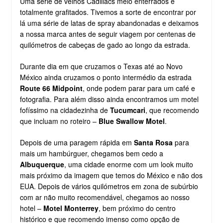
Uma série de velhos Cadillacs meio enterrados e
totalmente grafitados. Tivemos a sorte de encontrar por
lá uma série de latas de spray abandonadas e deixamos
a nossa marca antes de seguir viagem por centenas de
quilómetros de cabeças de gado ao longo da estrada.
Durante dia em que cruzamos o Texas até ao Novo
México ainda cruzamos o ponto intermédio da estrada
Route 66 Midpoint
, onde podem parar para um café e
fotografia. Para além disso ainda encontramos um motel
fofíssimo na cidadezinha de
Tucumcari
, que recomendo
que incluam no roteiro –
Blue Swallow Motel
.
Depois de uma paragem rápida em
Santa Rosa
para
mais um hambúrguer, chegamos bem cedo a
Albuquerque
, uma cidade enorme com um look muito
mais próximo da imagem que temos do México e não dos
EUA. Depois de vários quilómetros em zona de subúrbio
com ar não muito recomendável, chegamos ao nosso
hotel –
Motel Monterrey
, bem próximo do centro
histórico e que recomendo imenso como opção de