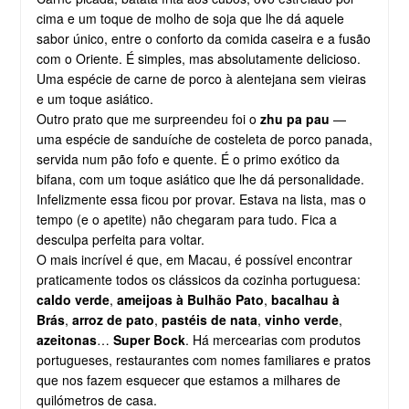
cima e um toque de molho de soja que lhe dá aquele
sabor único, entre o conforto da comida caseira e a fusão
com o Oriente. É simples, mas absolutamente delicioso.
Uma espécie de carne de porco à alentejana sem vieiras
e um toque asiático.
Outro prato que me surpreendeu foi o
zhu pa pau
—
uma espécie de sanduíche de costeleta de porco panada,
servida num pão fofo e quente. É o primo exótico da
bifana, com um toque asiático que lhe dá personalidade.
Infelizmente essa ficou por provar. Estava na lista, mas o
tempo (e o apetite) não chegaram para tudo. Fica a
desculpa perfeita para voltar.
O mais incrível é que, em Macau, é possível encontrar
praticamente todos os clássicos da cozinha portuguesa:
caldo verde
,
ameijoas à Bulhão Pato
,
bacalhau à
Brás
,
arroz de pato
,
pastéis de nata
,
vinho verde
,
azeitonas
…
Super Bock
. Há mercearias com produtos
portugueses, restaurantes com nomes familiares e pratos
que nos fazem esquecer que estamos a milhares de
quilómetros de casa.