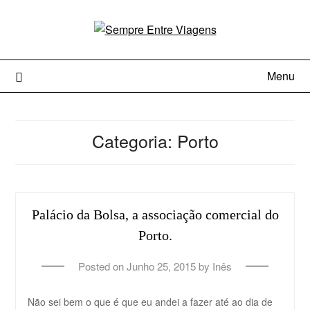
Menu
Categoria:
Porto
Palácio da Bolsa, a associação comercial do
Porto.
Posted on
Junho 25, 2015
by
Inês
Não sei bem o que é que eu andei a fazer até ao dia de