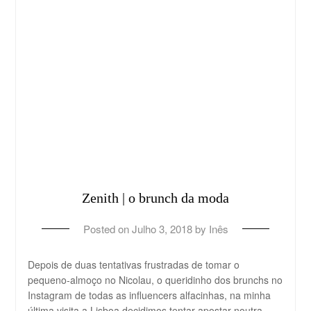
Zenith | o brunch da moda
Posted on
Julho 3, 2018
by
Inês
Depois de duas tentativas frustradas de tomar o
pequeno-almoço no Nicolau, o queridinho dos brunchs no
Instagram de todas as influencers alfacinhas, na minha
última visita a Lisboa decidimos tentar apostar noutra