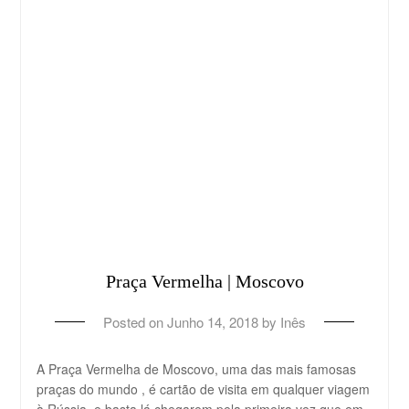
Praça Vermelha | Moscovo
Posted on
Junho 14, 2018
by
Inês
A Praça Vermelha de Moscovo, uma das mais famosas
praças do mundo , é cartão de visita em qualquer viagem
à Rússia, e basta lá chegarem pela primeira vez que em